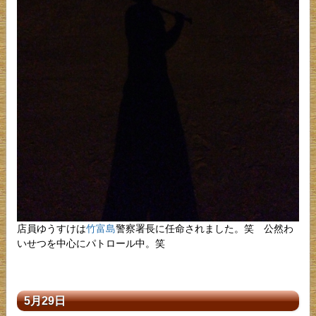
店員ゆうすけは
竹富島
警察署長に任命されました。笑 公然わ
いせつを中心にパトロール中。笑
5月29日