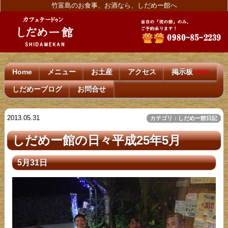
竹富島のお食事、お酒なら、しだめー館へ
Home
メニュー
お土産
アクセス
掲示板
NEW!
しだめーブログ
お問合せ
2013.05.31
カテゴリ：しだめー館日記
しだめー館の日々平成25年5月
5月31日