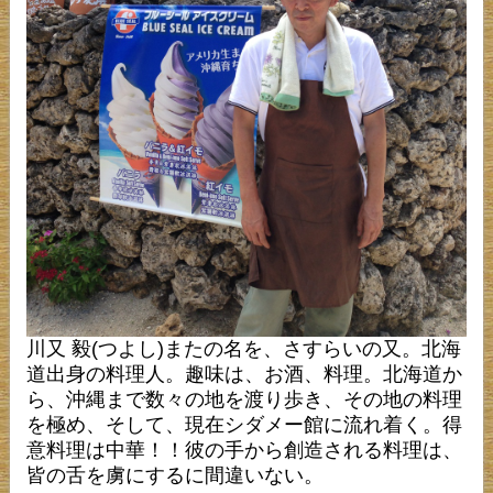
川又 毅(つよし)またの名を、さすらいの又。北海
道出身の料理人。趣味は、お酒、料理。北海道か
ら、沖縄まで数々の地を渡り歩き、その地の料理
を極め、そして、現在シダメー館に流れ着く。得
意料理は中華！！彼の手から創造される料理は、
皆の舌を虜にするに間違いない。