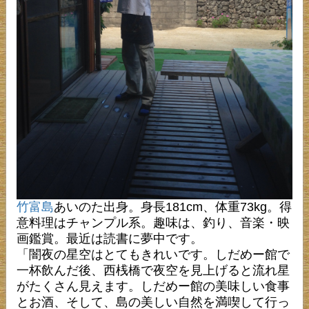
竹富島
あいのた出身。身長181cm、体重73kg。得
意料理はチャンプル系。趣味は、釣り、音楽・映
画鑑賞。最近は読書に夢中です。
「闇夜の星空はとてもきれいです。しだめー館で
一杯飲んだ後、西桟橋で夜空を見上げると流れ星
がたくさん見えます。しだめー館の美味しい食事
とお酒、そして、島の美しい自然を満喫して行っ