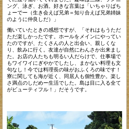
ング、泳ぎ、お酒。好きな言葉は「いちゃりばち
ょーでー（生き会えば兄弟＝知り合えば兄弟姉妹
のように仲良しだ）」
働いていたときの感想ですが、「それはもうただ
ただ楽しかったです。ホールをメインにやってい
たのですが、たくさんの人と出会い、親しくな
り、飲みに行く。友達が自然にわんさか出来まし
た。お店の人たちも明るい人だらけで、仕事場で
もワイワイにぎやかでしたし、まかない料理も文
句なし！今では料理長の味がおふくろの味です！
寮に関しても海が近く、同居人も個性豊か。楽し
さ満点のしだめー生活でした。島は目に入る全て
がビューティフル！」だそうです。