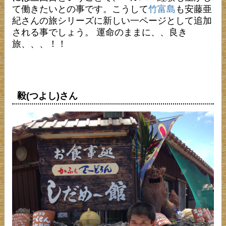
て働きたいとの事です。こうして
竹富島
も安藤亜
紀さんの旅シリーズに新しい一ページとして追加
される事でしょう。 運命のままに、、良き
旅、、、！！
毅(つよし)さん