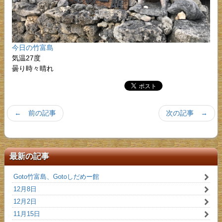
今日の竹富島
気温27度
曇り時々晴れ
← 前の記事
次の記事 →
最新の記事
Goto竹富島、Gotoしだめー館
12月8日
12月2日
11月15日