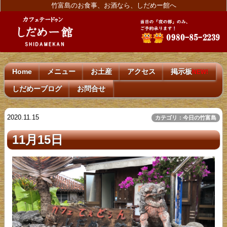
竹富島のお食事、お酒なら、しだめー館へ
Home
メニュー
お土産
アクセス
掲示板
NEW!
しだめーブログ
お問合せ
2020.11.15
カテゴリ：今日の竹富島
11月15日