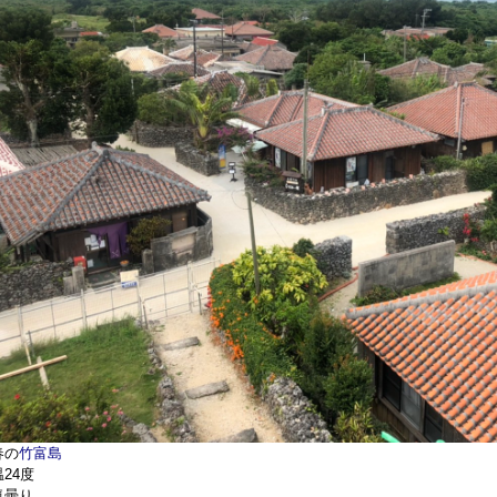
春の
竹富島
24度
気曇り