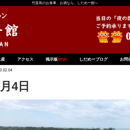
竹富島のお食事、お酒なら、しだめー館へ
土産
アクセス
掲示板
しだめーブログ
お問
NEW!
0.02.04
2月4日