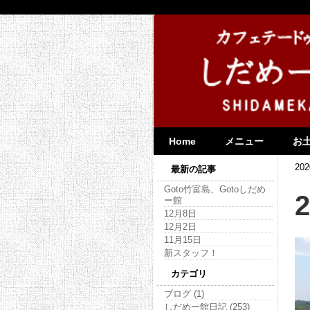
Home
メニュー
お
202
最新の記事
Goto竹富島、Gotoしだめ
ー館
12月8日
12月2日
11月15日
新スタッフ！
カテゴリ
ブログ (1)
しだめー館日記 (253)