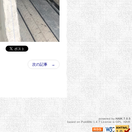
次の記事 →
powered by
HAIK
7.0.5
based on
PukiWiki
1.4.7 License is
GPL
.
HAIK