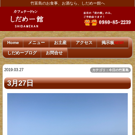
竹富島のお食事、お酒なら、しだめー館へ
Home
メニュー
お土産
アクセス
掲示板
NEW!
しだめーブログ
お問合せ
2019.03.27
カテゴリ：今日の竹富島
3月27日