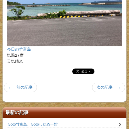
今日の竹富島
気温27度
天気晴れ
← 前の記事
次の記事 →
最新の記事
Goto竹富島、Gotoしだめー館