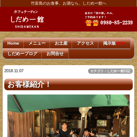
竹富島のお食事、お酒なら、しだめー館へ
Home
メニュー
お土産
アクセス
掲示板
NEW!
しだめーブログ
お問合せ
2018.11.07
カテゴリ：しだめー館日記
お客様紹介！