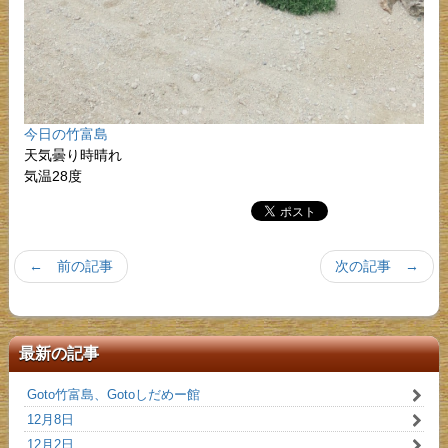
今日の竹富島
天気曇り時晴れ
気温28度
← 前の記事
次の記事 →
最新の記事
Goto竹富島、Gotoしだめー館
12月8日
12月2日