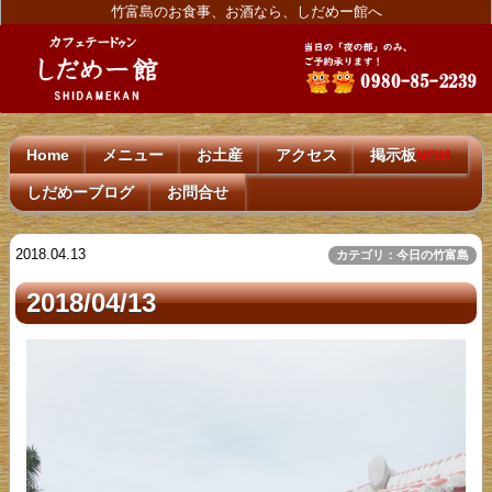
竹富島のお食事、お酒なら、しだめー館へ
Home
メニュー
お土産
アクセス
掲示板
NEW!
しだめーブログ
お問合せ
2018.04.13
カテゴリ：今日の竹富島
2018/04/13