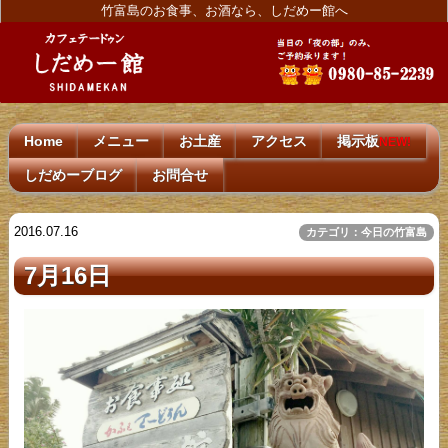
竹富島のお食事、お酒なら、しだめー館へ
Home
メニュー
お土産
アクセス
掲示板
NEW!
しだめーブログ
お問合せ
2016.07.16
カテゴリ：今日の竹富島
7月16日