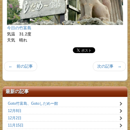
今日の竹富島
気温 31.2度
天気 晴れ
← 前の記事
次の記事 →
最新の記事
Goto竹富島、Gotoしだめー館
12月8日
12月2日
11月15日