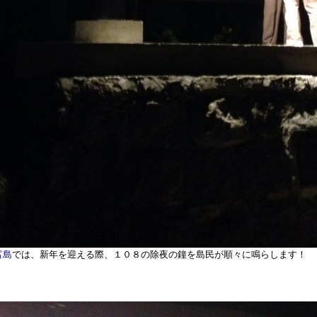
富島
では、新年を迎える際、１０８の除夜の鐘を島民が順々に鳴らします！