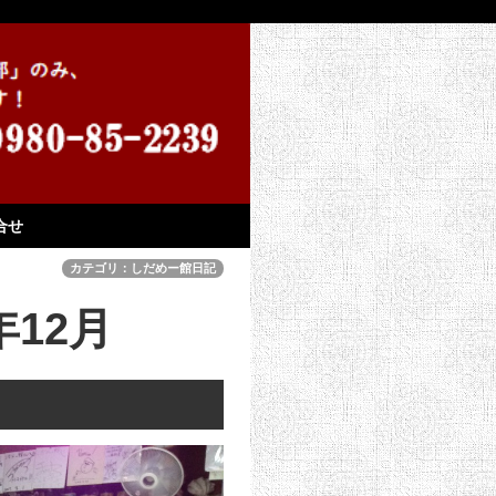
合せ
カテゴリ：しだめー館日記
12月