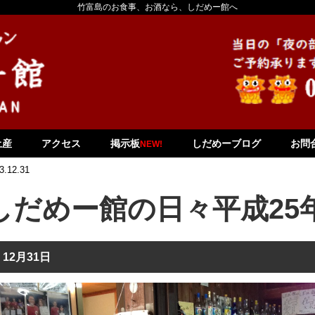
竹富島のお食事、お酒なら、しだめー館へ
土産
アクセス
掲示板
しだめーブログ
お問
NEW!
3.12.31
しだめー館の日々平成25年
12月31日