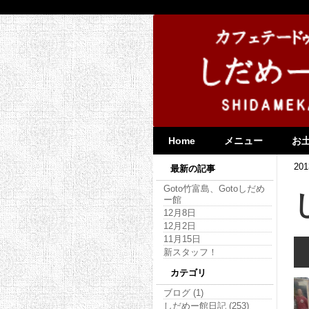
Home
メニュー
お
201
最新の記事
Goto竹富島、Gotoしだめ
ー館
12月8日
12月2日
11月15日
新スタッフ！
カテゴリ
ブログ (1)
しだめー館日記 (253)