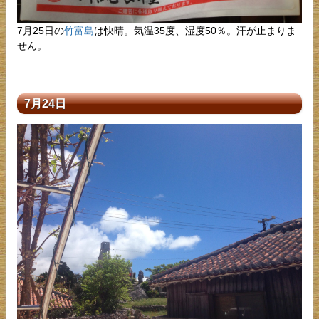
7月25日の
竹富島
は快晴。気温35度、湿度50％。汗が止まりま
せん。
7月24日