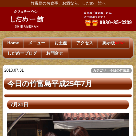
竹富島のお食事、お酒なら、しだめー館へ
Home
メニュー
お土産
アクセス
掲示板
NEW!
しだめーブログ
お問合せ
2013.07.31
カテゴリ：今日の竹富島
今日の竹富島平成25年7月
7月31日