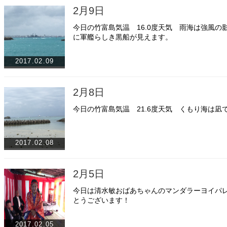
2月9日
今日の竹富島気温 16.0度天気 雨海は強風
に軍艦らしき黒船が見えます。
2017.02.09
2月8日
今日の竹富島気温 21.6度天気 くもり海は凪
2017.02.08
2月5日
今日は清水敏おばあちゃんのマンダラーヨイパ
とうございます！
2017.02.05