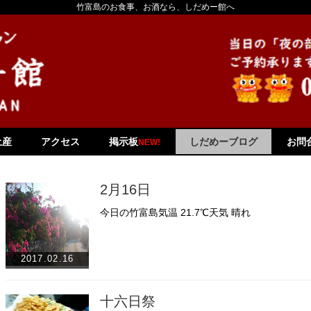
竹富島のお食事、お酒なら、しだめー館へ
土産
アクセス
掲示板
しだめーブログ
お問
NEW!
2月16日
今日の竹富島気温 21.7℃天気 晴れ
2017.02.16
十六日祭