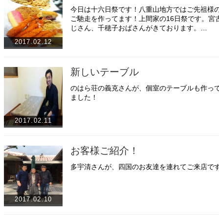
今日は十六日祭です！八重山地方ではご先祖様
ご馳走を作ってます！上間家の16日祭です。宮
じさん、千穂子おばさんがきております。…
2017.02.12
新しいテーブル
のはら荘の義克さんが、個室のテーブルも作っ
ました！
2017.02.11
お客様ご紹介！
多宇清さんが、四国のお友達を連れてご来店で
2017.02.10