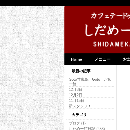
Home
メニュー
お
最新の記事
Goto竹富島、Gotoしだめ
ー館
12月8日
12月2日
11月15日
新スタッフ！
カテゴリ
ブログ (1)
しだめー館日記 (253)