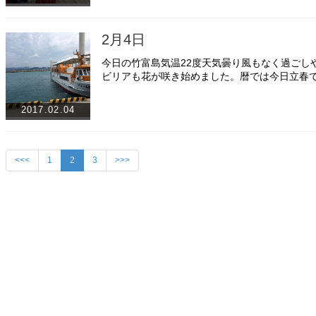
2月4日
今日の竹富島気温22度天気曇り風もなく過ごし
ビリアも花が咲き始めました。暦では今日立春
2017.02.04
<<<
1
2
3
>>>