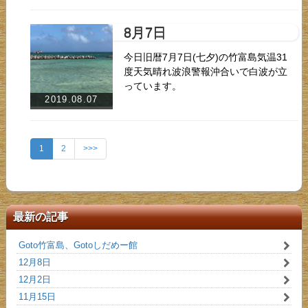
8月7日
今日旧暦7月7日(七夕)の竹富島気温31
度天気晴れ波浪警報沖合いで白波が立
っています。
2019.08.07
1
2
>>>
最新の記事
Goto竹富島、Gotoしだめー館
12月8日
12月2日
11月15日