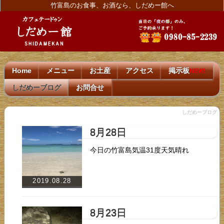
竹富島のお食事、お酒なら、しだめー館へ
Home
メニュー
お土産
アクセス
掲示板
NEW!
しだめーブログ
お問合せ
しだめーブログ
8月28日
今日の竹富島気温31度天気晴れ
2019.08.28
8月23日