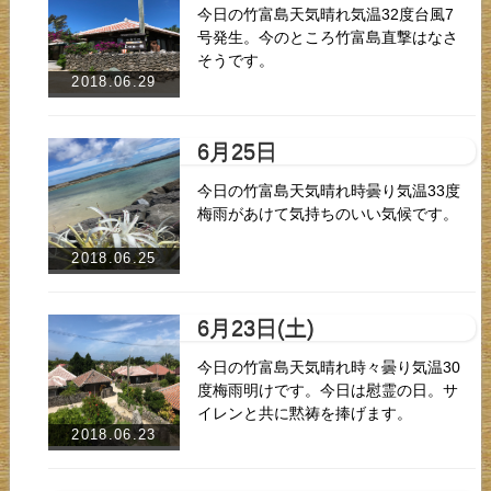
今日の竹富島天気晴れ気温32度台風7
号発生。今のところ竹富島直撃はなさ
そうです。
2018.06.29
6月25日
今日の竹富島天気晴れ時曇り気温33度
梅雨があけて気持ちのいい気候です。
2018.06.25
6月23日(土)
今日の竹富島天気晴れ時々曇り気温30
度梅雨明けです。今日は慰霊の日。サ
イレンと共に黙祷を捧げます。
2018.06.23