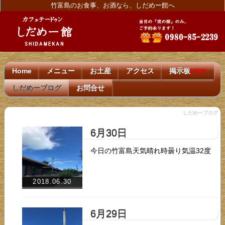
竹富島のお食事、お酒なら、しだめー館へ
Home
メニュー
お土産
アクセス
掲示板
NEW!
しだめーブログ
お問合せ
しだめーブログ
6月30日
今日の竹富島天気晴れ時曇り気温32度
2018.06.30
6月29日