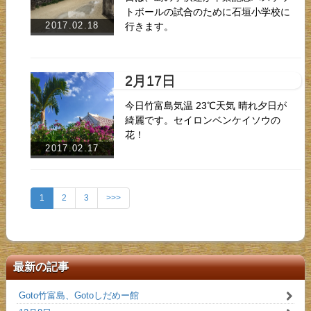
トボールの試合のために石垣小学校に
2017.02.18
行きます。
2月17日
今日竹富島気温 23℃天気 晴れ夕日が
綺麗です。セイロンベンケイソウの
花！
2017.02.17
1
2
3
>>>
最新の記事
Goto竹富島、Gotoしだめー館