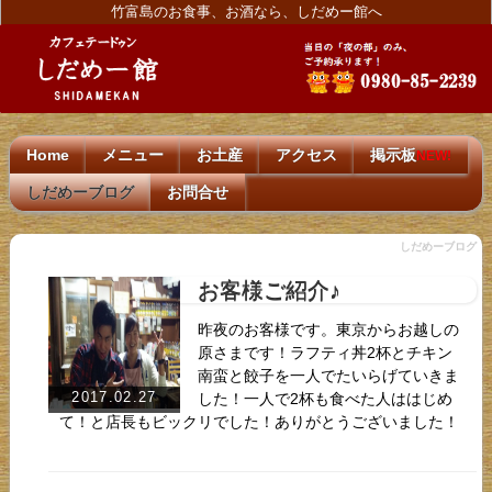
竹富島のお食事、お酒なら、しだめー館へ
Home
メニュー
お土産
アクセス
掲示板
NEW!
しだめーブログ
お問合せ
しだめーブログ
お客様ご紹介♪
昨夜のお客様です。東京からお越しの
原さまです！ラフティ丼2杯とチキン
南蛮と餃子を一人でたいらげていきま
2017.02.27
した！一人で2杯も食べた人ははじめ
て！と店長もビックリでした！ありがとうございました！