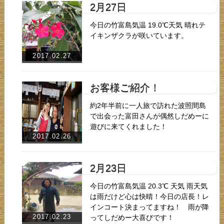
2月27日
今日の竹富島気温 19.0℃天気 晴れテ
イキンザクラが咲いています。
2017.02.27
お客様ご紹介！
約2年半前に一人旅で訪れた波照間島
で出会った富田さんが偶然しだめーに
遊びに来てくれました！
2017.02.26
2月23日
今日の竹富島気温 20.3℃ 天気 雨天気
は雨だけど心は快晴！今日の店長！レ
インコート決まってますね！ 雨が降
2017.02.23
ってしだめー大喜びです！