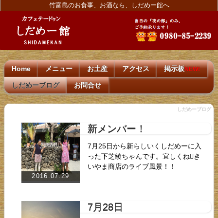
竹富島のお食事、お酒なら、しだめー館へ
Home
メニュー
お土産
アクセス
掲示板
NEW!
しだめーブログ
お問合せ
しだめーブログ
新メンバー！
7月25日から新らしいくしだめーに入
った下芝綾ちゃんです。宜しくね󾬆️き
いやま商店のライブ風景！！
2016.07.29
7月28日