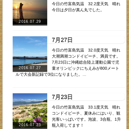
今日の竹富島気温 32.2度天気 晴れ
今日は夕日が真ん丸でした。
2016.07.29
7月27日
今日の竹富島気温 32.0度天気 晴れ
大潮満潮コンドイビーチ、満員です。
7月23日に沖縄総合陸上運動公園で児
2016.07.27
童オリンピックにちえみが800メート
ルで大会新記録で3位になりました。…
7月23日
今日の竹富島気温 33.1度天気 晴れ
コンドイビーチ、夏休みにはいり、観
光客いっぱいです。泡波、3合瓶、1升
2016.07.23
瓶入荷してます！