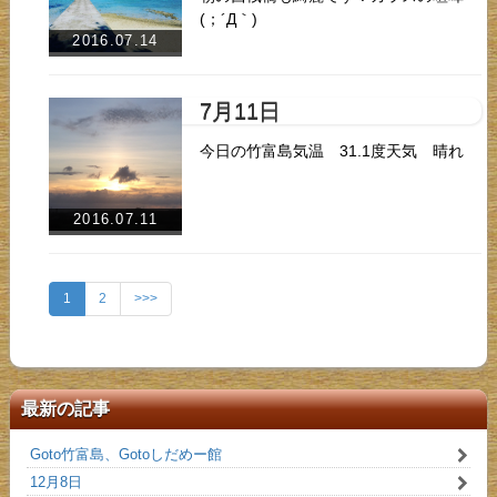
(；´Д｀)
2016.07.14
7月11日
今日の竹富島気温 31.1度天気 晴れ
2016.07.11
1
2
>>>
最新の記事
Goto竹富島、Gotoしだめー館
12月8日