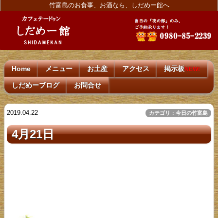
竹富島のお食事、お酒なら、しだめー館へ
Home
メニュー
お土産
アクセス
掲示板
NEW!
しだめーブログ
お問合せ
2019.04.22
カテゴリ：今日の竹富島
4月21日