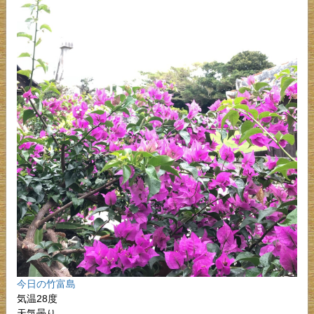
今日の竹富島
気温28度
天気曇り