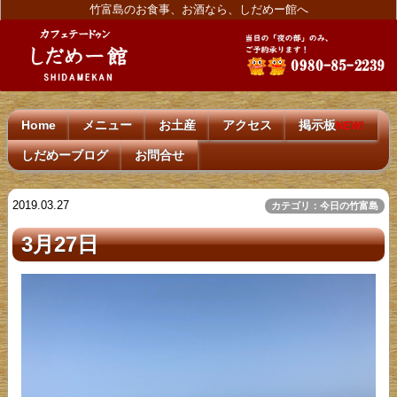
竹富島のお食事、お酒なら、しだめー館へ
Home
メニュー
お土産
アクセス
掲示板
NEW!
しだめーブログ
お問合せ
2019.03.27
カテゴリ：今日の竹富島
3月27日