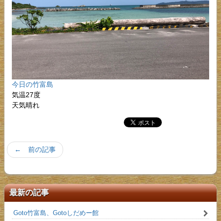
今日の竹富島
気温27度
天気晴れ
← 前の記事
最新の記事
Goto竹富島、Gotoしだめー館