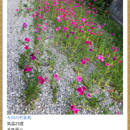
今日の竹富島
気温23度
天気曇り