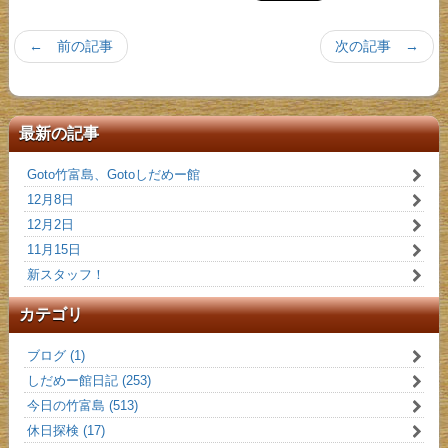
← 前の記事
次の記事 →
最新の記事
Goto竹富島、Gotoしだめー館
12月8日
12月2日
11月15日
新スタッフ！
カテゴリ
ブログ (1)
しだめー館日記 (253)
今日の竹富島 (513)
休日探検 (17)