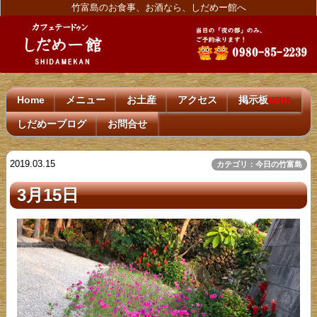
竹富島のお食事、お酒なら、しだめー館へ
Home
メニュー
お土産
アクセス
掲示板
NEW!
しだめーブログ
お問合せ
2019.03.15
カテゴリ：今日の竹富島
3月15日