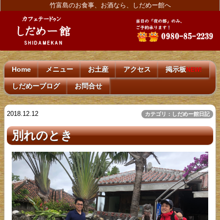
竹富島のお食事、お酒なら、しだめー館へ
Home
メニュー
お土産
アクセス
掲示板
NEW!
しだめーブログ
お問合せ
2018.12.12
カテゴリ：しだめー館日記
別れのとき