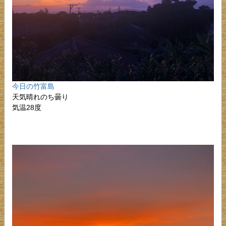
今日の竹富島
天気晴れのち曇り
気温28度