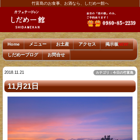
竹富島のお食事、お酒なら、しだめー館へ
Home
メニュー
お土産
アクセス
掲示板
NEW!
しだめーブログ
お問合せ
2018.11.21
カテゴリ：今日の竹富島
11月21日