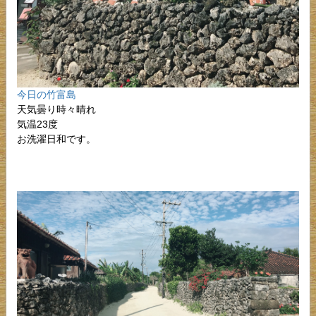
今日の竹富島
天気曇り時々晴れ
気温23度
お洗濯日和です。