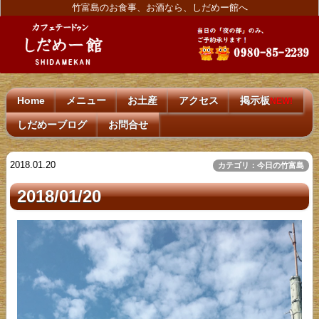
竹富島のお食事、お酒なら、しだめー館へ
Home
メニュー
お土産
アクセス
掲示板
NEW!
しだめーブログ
お問合せ
2018.01.20
カテゴリ：今日の竹富島
2018/01/20