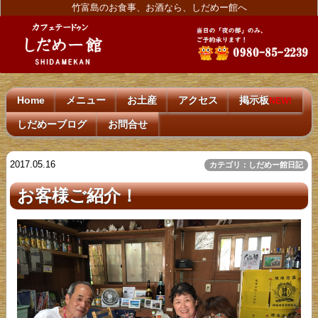
竹富島のお食事、お酒なら、しだめー館へ
Home
メニュー
お土産
アクセス
掲示板
NEW!
しだめーブログ
お問合せ
2017.05.16
カテゴリ：しだめー館日記
お客様ご紹介！