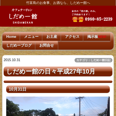
竹富島のお食事、お酒なら、しだめー館へ
Home
メニュー
お土産
アクセス
掲示板
NEW!
しだめーブログ
お問合せ
2015.10.31
カテゴリ：しだめー館日記
しだめー館の日々平成27年10月
10月31日