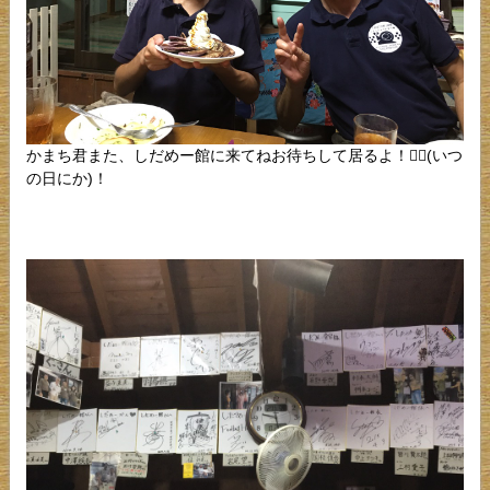
かまち君また、しだめー館に来てねお待ちして居るよ！󾌵󾆹(いつ
の日にか)！