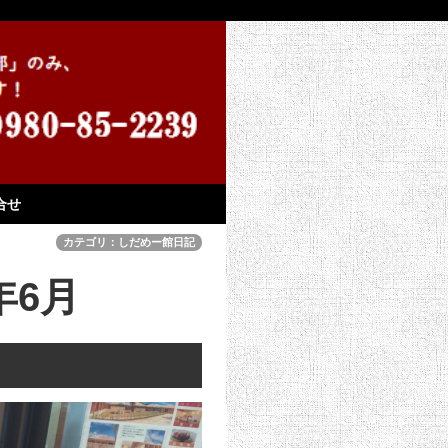
合せ
カテゴリ：しだめー館日記
年6月