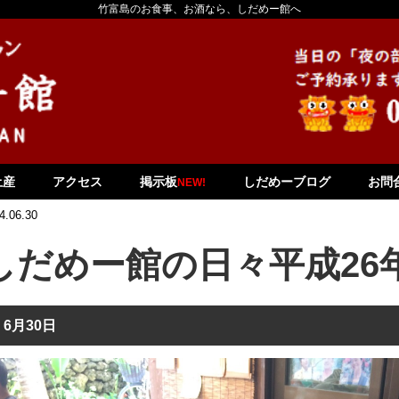
竹富島のお食事、お酒なら、しだめー館へ
土産
アクセス
掲示板
しだめーブログ
お問
NEW!
4.06.30
しだめー館の日々平成26
6月30日