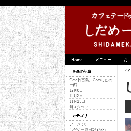
Home
メニュー
お
201
最新の記事
Goto竹富島、Gotoしだめ
ー館
12月8日
12月2日
11月15日
新スタッフ！
カテゴリ
ブログ (1)
しだめー館日記 (253)