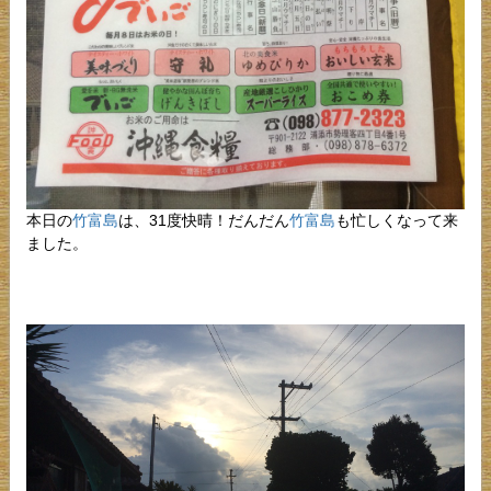
本日の
竹富島
は、31度快晴！だんだん
竹富島
も忙しくなって来
ました。