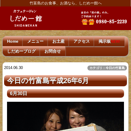
竹富島のお食事、お酒なら、しだめー館へ
Home
メニュー
お土産
アクセス
掲示板
NEW!
しだめーブログ
お問合せ
2014.06.30
カテゴリ：今日の竹富島
今日の竹富島平成26年6月
6月30日