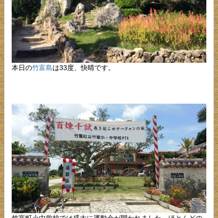
本日の
竹富島
は33度、快晴です。