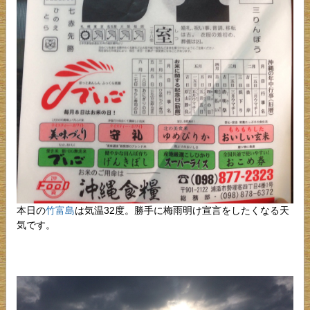
本日の
竹富島
は気温32度。勝手に梅雨明け宣言をしたくなる天
気です。