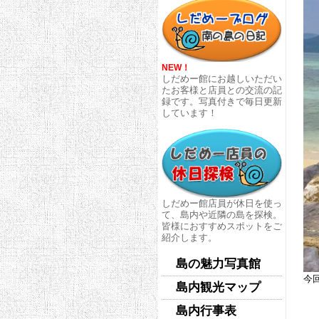
NEW！
しだめー館にお越しいただい
たお客様と店員との交流の記
録です。写真付きで毎日更新
しています！
しだめー館店員が休日を使っ
て、島内や近隣の島を探検。
皆様におすすめスポットをご
紹介します。
島の魅力写真館
今
島内観光マップ
島内行事表