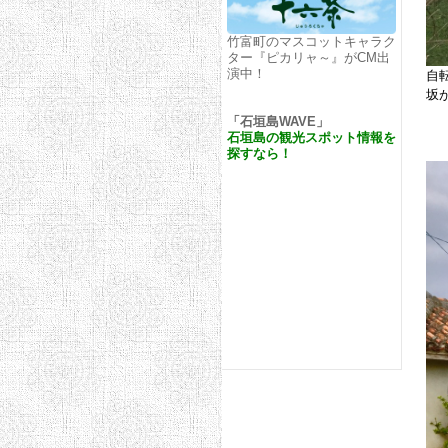
竹富町のマスコットキャラク
ター『ピカリャ～』がCM出
演中！
自
坂
「石垣島WAVE」
石垣島の観光スポット情報を
探すなら！