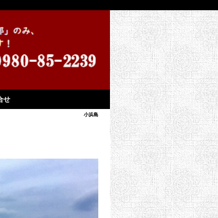
合せ
小浜島