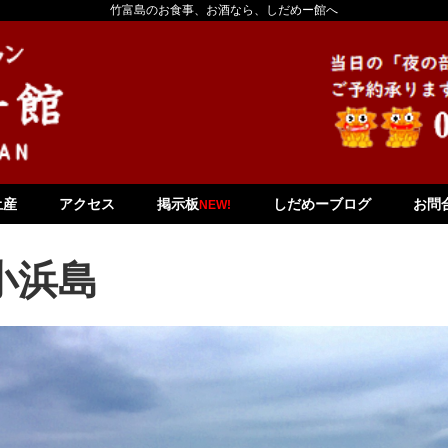
竹富島のお食事、お酒なら、しだめー館へ
土産
アクセス
掲示板
しだめーブログ
お問
NEW!
小浜島