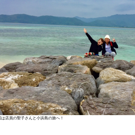
回は店員の聖子さんと
小浜島
の旅へ！